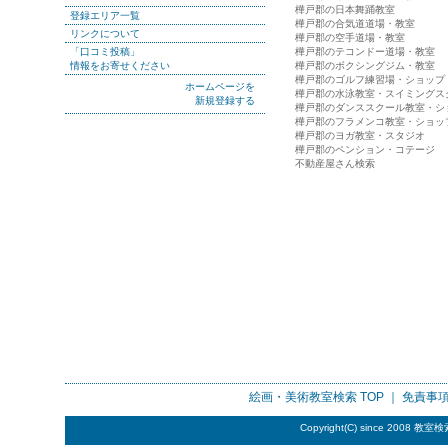
樺戸郡の日本舞踊教室
登録エリア一覧
樺戸郡の合気道道場・教室
リンクについて
樺戸郡の空手道場・教室
「口コミ投稿」
樺戸郡のテコンドー道場・教室
情報をお寄せください
樺戸郡のボクシングジム・教室
樺戸郡のゴルフ練習場・ショップ
ホームページを
樺戸郡の水泳教室・スイミングス
新規登録する
樺戸郡のダンススクール教室・シ
樺戸郡のフラメンコ教室・ショッ
樺戸郡のヨガ教室・スタジオ
樺戸郡のペンション・コテージ
不動産屋さん検索
絵画・美術教室検索
TOP ｜
免責事
Copyright(C) since 2008
教室検