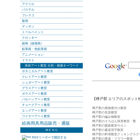
アクリル
パステル
フレスコ
版画
デッサン
トールペイント
クロッキー
線画（線描画）
鉛筆画・色鉛筆画
アニメーション
イラスト
美術アート教室 分別・検索キーワード
ボタニカルアート教室
クレイアート教室
シュガーアート教室
グラスアート教室
ガラスアート教室
【樺戸郡 エリアのスポット
バルーンアート教室
チョークアート教室
樺戸郡の着物着付け教室
エッグアート教室
樺戸郡の音楽教室
ワイヤーアート教室
樺戸郡の編み物教室
樺戸郡のそろばん珠算教室・塾
絵画用具用品販売・通販
樺戸郡の囲碁教室サロン
ＭＥＮＵ
樺戸郡の書道習字教室
樺戸郡の料理教室クッキングスク
RSSリーダーで購読する
樺戸郡の華道・フラワー教室