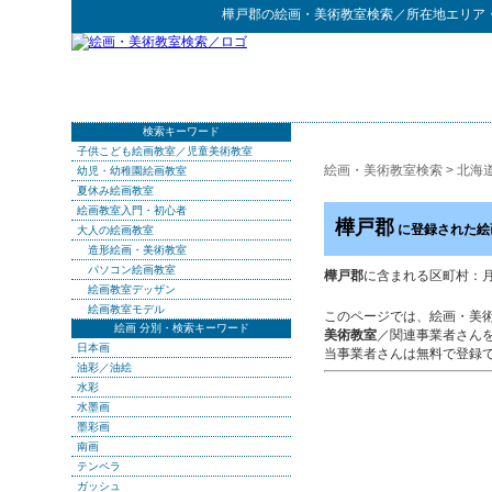
樺戸郡
の
絵画・美術教室検索
／所在地エリア
検索キーワード
子供こども絵画教室／児童美術教室
絵画・美術教室検索
>
北海
幼児・幼稚園絵画教室
夏休み絵画教室
絵画教室入門・初心者
樺戸郡
に登録された絵
大人の絵画教室
造形絵画・美術教室
パソコン絵画教室
樺戸郡
に含まれる区町村：月形
絵画教室デッザン
絵画教室モデル
このページでは、絵画・美
絵画 分別・検索キーワード
美術教室
／関連事業者さん
日本画
当事業者さんは無料で登録
油彩／油絵
水彩
水墨画
墨彩画
南画
テンペラ
ガッシュ