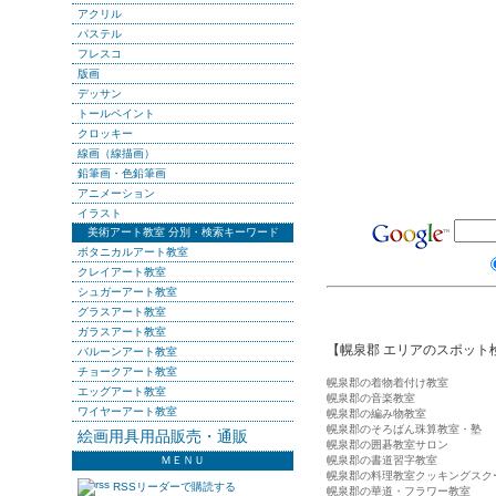
アクリル
パステル
フレスコ
版画
デッサン
トールペイント
クロッキー
線画（線描画）
鉛筆画・色鉛筆画
アニメーション
イラスト
美術アート教室 分別・検索キーワード
ボタニカルアート教室
クレイアート教室
シュガーアート教室
グラスアート教室
ガラスアート教室
【幌泉郡 エリアのスポット
バルーンアート教室
チョークアート教室
幌泉郡の着物着付け教室
エッグアート教室
幌泉郡の音楽教室
ワイヤーアート教室
幌泉郡の編み物教室
幌泉郡のそろばん珠算教室・塾
絵画用具用品販売・通販
幌泉郡の囲碁教室サロン
ＭＥＮＵ
幌泉郡の書道習字教室
幌泉郡の料理教室クッキングスク
RSSリーダーで購読する
幌泉郡の華道・フラワー教室