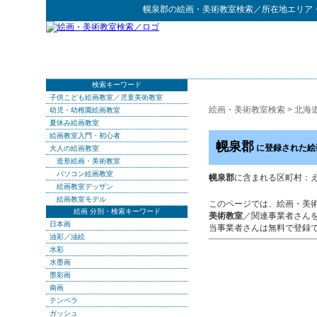
幌泉郡
の
絵画・美術教室検索
／所在地エリア
検索キーワード
子供こども絵画教室／児童美術教室
絵画・美術教室検索
>
北海
幼児・幼稚園絵画教室
夏休み絵画教室
絵画教室入門・初心者
幌泉郡
に登録された絵
大人の絵画教室
造形絵画・美術教室
パソコン絵画教室
幌泉郡
に含まれる区町村：
絵画教室デッザン
絵画教室モデル
このページでは、絵画・美
絵画 分別・検索キーワード
美術教室
／関連事業者さん
日本画
当事業者さんは無料で登録
油彩／油絵
水彩
水墨画
墨彩画
南画
テンペラ
ガッシュ