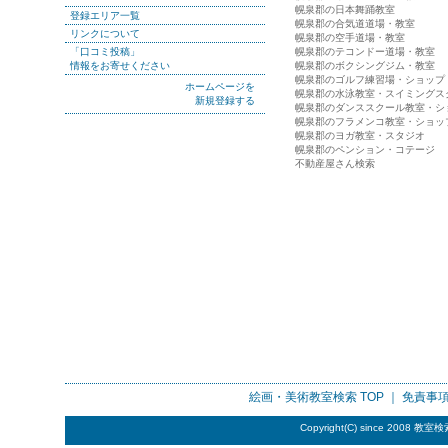
幌泉郡の日本舞踊教室
登録エリア一覧
幌泉郡の合気道道場・教室
リンクについて
幌泉郡の空手道場・教室
「口コミ投稿」
幌泉郡のテコンドー道場・教室
情報をお寄せください
幌泉郡のボクシングジム・教室
幌泉郡のゴルフ練習場・ショップ
ホームページを
幌泉郡の水泳教室・スイミングス
新規登録する
幌泉郡のダンススクール教室・シ
幌泉郡のフラメンコ教室・ショッ
幌泉郡のヨガ教室・スタジオ
幌泉郡のペンション・コテージ
不動産屋さん検索
絵画・美術教室検索
TOP ｜
免責事
Copyright(C) since 2008
教室検