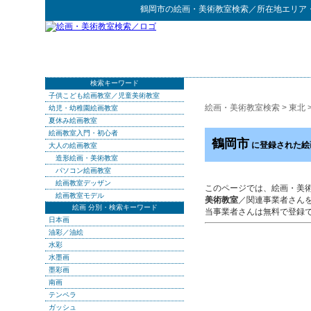
鶴岡市
の
絵画・美術教室検索
／所在地エリア
検索キーワード
子供こども絵画教室／児童美術教室
絵画・美術教室検索
>
東北
幼児・幼稚園絵画教室
夏休み絵画教室
絵画教室入門・初心者
鶴岡市
に登録された絵
大人の絵画教室
造形絵画・美術教室
パソコン絵画教室
絵画教室デッザン
このページでは、絵画・美
絵画教室モデル
美術教室
／関連事業者さん
絵画 分別・検索キーワード
当事業者さんは無料で登録
日本画
油彩／油絵
水彩
水墨画
墨彩画
南画
テンペラ
ガッシュ