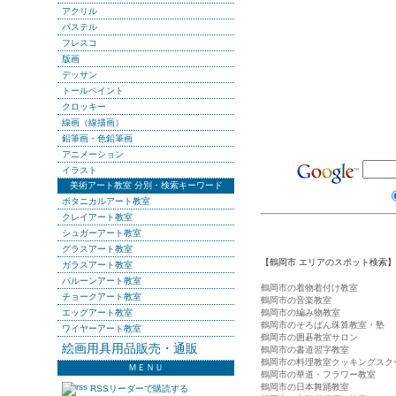
アクリル
パステル
フレスコ
版画
デッサン
トールペイント
クロッキー
線画（線描画）
鉛筆画・色鉛筆画
アニメーション
イラスト
美術アート教室 分別・検索キーワード
ボタニカルアート教室
クレイアート教室
シュガーアート教室
グラスアート教室
【鶴岡市 エリアのスポット検索】
ガラスアート教室
バルーンアート教室
鶴岡市の着物着付け教室
チョークアート教室
鶴岡市の音楽教室
エッグアート教室
鶴岡市の編み物教室
鶴岡市のそろばん珠算教室・塾
ワイヤーアート教室
鶴岡市の囲碁教室サロン
絵画用具用品販売・通販
鶴岡市の書道習字教室
鶴岡市の料理教室クッキングスク
ＭＥＮＵ
鶴岡市の華道・フラワー教室
鶴岡市の日本舞踊教室
RSSリーダーで購読する