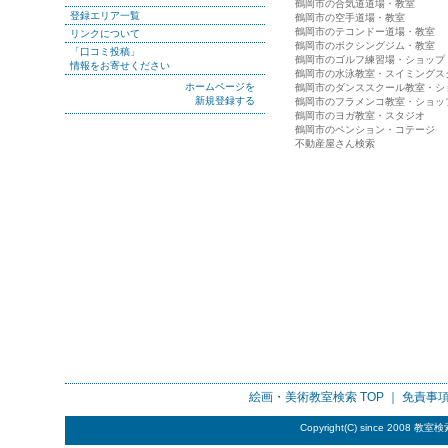
鶴岡市の合気道道場・教室
登録エリア一覧
鶴岡市の空手道場・教室
鶴岡市のテコンドー道場・教室
リンクについて
鶴岡市のボクシングジム・教室
「口コミ投稿」
鶴岡市のゴルフ練習場・ショップ
情報をお寄せください
鶴岡市の水泳教室・スイミングス
ホームページを
鶴岡市のダンススクール教室・シ
新規登録する
鶴岡市のフラメンコ教室・ショッ
鶴岡市のヨガ教室・スタジオ
鶴岡市のペンション・コテージ
不動産屋さん検索
絵画・美術教室検索
TOP ｜
免責事
Copyright(C) since 2008
教室検