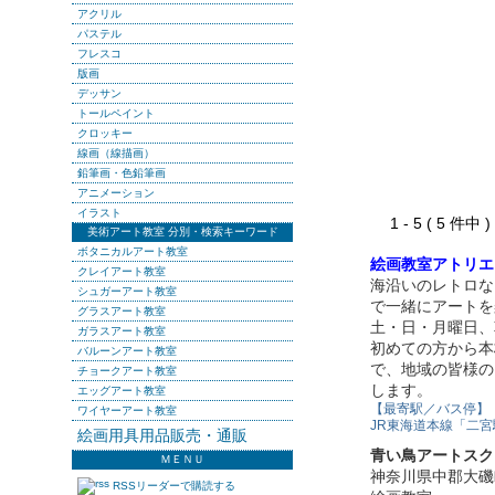
アクリル
パステル
フレスコ
版画
デッサン
トールペイント
クロッキー
線画（線描画）
鉛筆画・色鉛筆画
アニメーション
イラスト
1 - 5 ( 5 件中
美術アート教室 分別・検索キーワード
ボタニカルアート教室
絵画教室アトリエ
クレイアート教室
海沿いのレトロな
シュガーアート教室
で一緒にアートを
グラスアート教室
土・日・月曜日、
ガラスアート教室
初めての方から本
バルーンアート教室
で、地域の皆様の
チョークアート教室
します。
エッグアート教室
【最寄駅／バス停】
ワイヤーアート教室
JR東海道本線「二宮
絵画用具用品販売・通販
青い鳥アートスク
ＭＥＮＵ
神奈川県中郡大磯
RSSリーダーで購読する