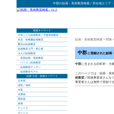
中郡
の
絵画・美術教室検索
／所在地エリア・
検索キーワード
子供こども絵画教室／児童美術教室
絵画・美術教室検索
>
関東
幼児・幼稚園絵画教室
夏休み絵画教室
絵画教室入門・初心者
中郡
に登録された絵画
大人の絵画教室
造形絵画・美術教室
パソコン絵画教室
中郡
に含まれる区町村：大磯町
絵画教室デッザン
絵画教室モデル
このページでは、絵画・美
絵画 分別・検索キーワード
術教室
／関連事業者さんを
日本画
事業者さんは無料で登録で
油彩／油絵
水彩
水墨画
墨彩画
南画
テンペラ
ガッシュ