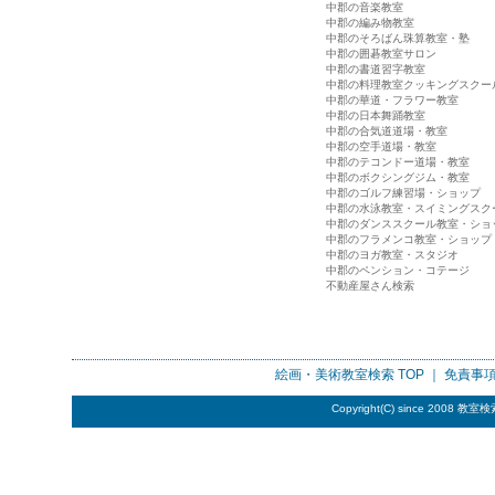
中郡の音楽教室
中郡の編み物教室
中郡のそろばん珠算教室・塾
中郡の囲碁教室サロン
中郡の書道習字教室
中郡の料理教室クッキングスクー
中郡の華道・フラワー教室
中郡の日本舞踊教室
中郡の合気道道場・教室
中郡の空手道場・教室
中郡のテコンドー道場・教室
中郡のボクシングジム・教室
中郡のゴルフ練習場・ショップ
中郡の水泳教室・スイミングスク
中郡のダンススクール教室・ショ
中郡のフラメンコ教室・ショップ
中郡のヨガ教室・スタジオ
中郡のペンション・コテージ
不動産屋さん検索
絵画・美術教室検索
TOP ｜
免責事
Copyright(C) since 2008
教室検