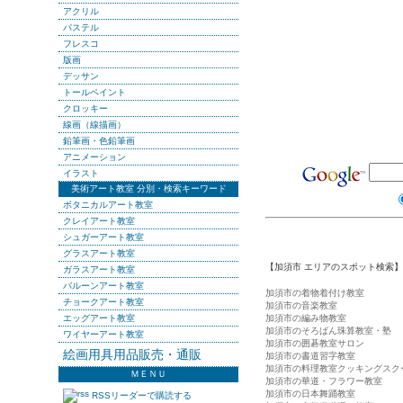
アクリル
パステル
フレスコ
版画
デッサン
トールペイント
クロッキー
線画（線描画）
鉛筆画・色鉛筆画
アニメーション
イラスト
美術アート教室 分別・検索キーワード
ボタニカルアート教室
クレイアート教室
シュガーアート教室
グラスアート教室
【加須市 エリアのスポット検索】
ガラスアート教室
バルーンアート教室
加須市の着物着付け教室
チョークアート教室
加須市の音楽教室
エッグアート教室
加須市の編み物教室
加須市のそろばん珠算教室・塾
ワイヤーアート教室
加須市の囲碁教室サロン
絵画用具用品販売・通販
加須市の書道習字教室
加須市の料理教室クッキングスク
ＭＥＮＵ
加須市の華道・フラワー教室
加須市の日本舞踊教室
RSSリーダーで購読する