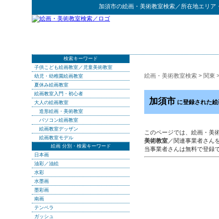
加須市
の
絵画・美術教室検索
／所在地エリア
検索キーワード
子供こども絵画教室／児童美術教室
絵画・美術教室検索
>
関東
幼児・幼稚園絵画教室
夏休み絵画教室
絵画教室入門・初心者
加須市
に登録された絵
大人の絵画教室
造形絵画・美術教室
パソコン絵画教室
絵画教室デッザン
このページでは、絵画・美
絵画教室モデル
美術教室
／関連事業者さん
絵画 分別・検索キーワード
当事業者さんは無料で登録
日本画
油彩／油絵
水彩
水墨画
墨彩画
南画
テンペラ
ガッシュ