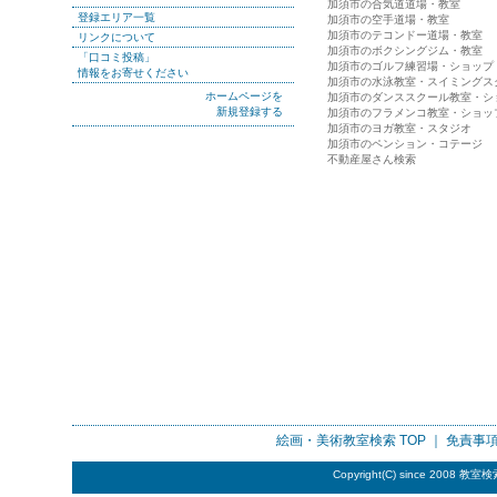
加須市の合気道道場・教室
登録エリア一覧
加須市の空手道場・教室
加須市のテコンドー道場・教室
リンクについて
加須市のボクシングジム・教室
「口コミ投稿」
加須市のゴルフ練習場・ショップ
情報をお寄せください
加須市の水泳教室・スイミングス
ホームページを
加須市のダンススクール教室・シ
新規登録する
加須市のフラメンコ教室・ショッ
加須市のヨガ教室・スタジオ
加須市のペンション・コテージ
不動産屋さん検索
絵画・美術教室検索
TOP ｜
免責事
Copyright(C) since 2008
教室検