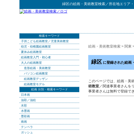
緑区
の
絵画・美術教室検索
／所在地エリア・
検索キーワード
子供こども絵画教室／児童美術教室
絵画・美術教室検索
>
関東
幼児・幼稚園絵画教室
夏休み絵画教室
絵画教室入門・初心者
緑区
に登録された絵画
大人の絵画教室
造形絵画・美術教室
パソコン絵画教室
絵画教室デッザン
このページでは、絵画・美
絵画教室モデル
術教室
／関連事業者さんを
絵画 分別・検索キーワード
事業者さんは無料で登録で
日本画
油彩／油絵
水彩
水墨画
墨彩画
南画
テンペラ
ガッシュ