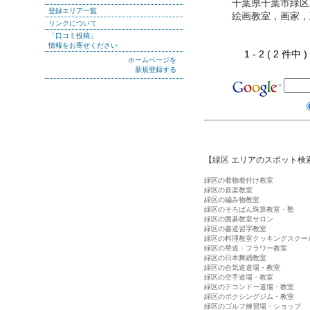
千葉県千葉市緑区
登録エリア一覧
絵画教室，画家，
リンクについて
「口コミ投稿」
情報をお寄せください
1 - 2 ( 2 件中
ホームページを
新規登録する
【緑区 エリアのスポット検
緑区の着物着付け教室
緑区の音楽教室
緑区の編み物教室
緑区のそろばん珠算教室・塾
緑区の囲碁教室サロン
緑区の書道習字教室
緑区の料理教室クッキングスクー
緑区の華道・フラワー教室
緑区の日本舞踊教室
緑区の合気道道場・教室
緑区の空手道場・教室
緑区のテコンドー道場・教室
緑区のボクシングジム・教室
緑区のゴルフ練習場・ショップ