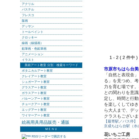
アクリル
パステル
フレスコ
版画
デッサン
トールペイント
クロッキー
線画（線描画）
鉛筆画・色鉛筆画
アニメーション
1 - 2 ( 2 件中
イラスト
美術アート教室 分別・検索キーワード
市原市ちはら台美
ボタニカルアート教室
「自然と表現舎」
クレイアート教室
る」を見つめ、考
シュガーアート教室
力を育む場です。
グラスアート教室
との関わりを意識
ガラスアート教室
定し、時間と行動
バルーンアート教室
を楽しくしてゆき
チョークアート教室
ら大人まで、デッ
エッグアート教室
ワイヤーアート教室
クラスもございま
【最寄駅／バス停】
絵画用具用品販売・通販
京成ちはら台駅（水
ＭＥＮＵ
花いちご工房
RSSリーダーで購読する