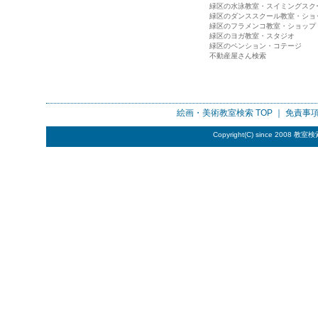
緑区の水泳教室・スイミングスク
緑区のダンススクール教室・ショ
緑区のフラメンコ教室・ショップ
緑区のヨガ教室・スタジオ
緑区のペンション・コテージ
不動産屋さん検索
絵画・美術教室検索
TOP ｜
免責事
Copyright(C) since 2008
教室検