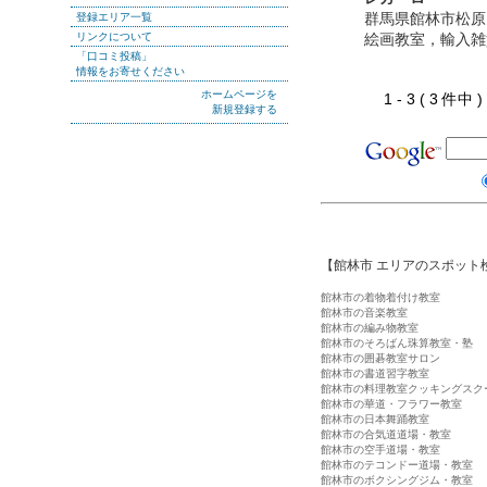
群馬県館林市松原
登録エリア一覧
リンクについて
絵画教室，輸入雑
「口コミ投稿」
情報をお寄せください
ホームページを
1 - 3 ( 3 件中
新規登録する
【館林市 エリアのスポット
館林市の着物着付け教室
館林市の音楽教室
館林市の編み物教室
館林市のそろばん珠算教室・塾
館林市の囲碁教室サロン
館林市の書道習字教室
館林市の料理教室クッキングスク
館林市の華道・フラワー教室
館林市の日本舞踊教室
館林市の合気道道場・教室
館林市の空手道場・教室
館林市のテコンドー道場・教室
館林市のボクシングジム・教室