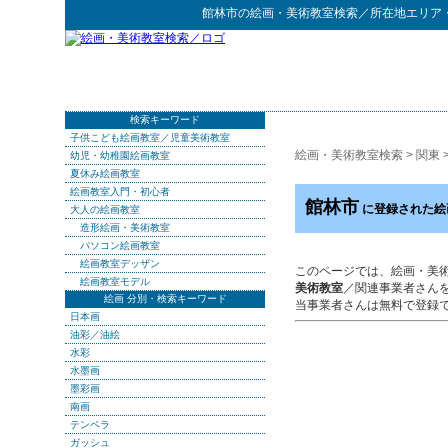
館林市
の
絵画・美術教室検索
／所在地エリア
検索キーワード
子供こども絵画教室／児童美術教室
絵画・美術教室検索
>
関東
幼児・幼稚園絵画教室
夏休み絵画教室
絵画教室入門・初心者
館林市
に登録された絵
大人の絵画教室
造形絵画・美術教室
パソコン絵画教室
絵画教室デッザン
このページでは、絵画・美
絵画教室モデル
美術教室
／関連事業者さん
絵画 分別・検索キーワード
当事業者さんは無料で登録
日本画
油彩／油絵
水彩
水墨画
墨彩画
南画
テンペラ
ガッシュ