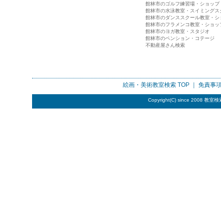
館林市のゴルフ練習場・ショップ
館林市の水泳教室・スイミングス
館林市のダンススクール教室・シ
館林市のフラメンコ教室・ショッ
館林市のヨガ教室・スタジオ
館林市のペンション・コテージ
不動産屋さん検索
絵画・美術教室検索
TOP ｜
免責事
Copyright(C) since 2008
教室検