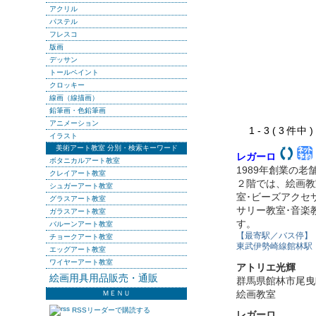
アクリル
パステル
フレスコ
版画
デッサン
トールペイント
クロッキー
線画（線描画）
鉛筆画・色鉛筆画
アニメーション
1 - 3 ( 3 件中
イラスト
美術アート教室 分別・検索キーワード
レガーロ
ボタニカルアート教室
1989年創業の
クレイアート教室
２階では、絵画教
シュガーアート教室
室･ビーズアクセ
グラスアート教室
サリー教室･音楽
ガラスアート教室
す。
バルーンアート教室
【最寄駅／バス停】
チョークアート教室
東武伊勢崎線館林駅
エッグアート教室
ワイヤーアート教室
アトリエ光輝
絵画用具用品販売・通販
群馬県館林市尾曳
絵画教室
ＭＥＮＵ
RSSリーダーで購読する
レガーロ