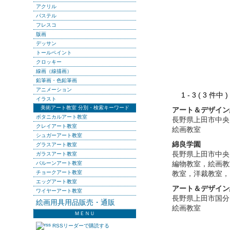
アクリル
パステル
フレスコ
版画
デッサン
トールペイント
クロッキー
線画（線描画）
鉛筆画・色鉛筆画
アニメーション
1 - 3 ( 3 件中
イラスト
美術アート教室 分別・検索キーワード
アート＆デザイン
ボタニカルアート教室
長野県上田市中央
クレイアート教室
絵画教室
シュガーアート教室
綿良学園
グラスアート教室
長野県上田市中央
ガラスアート教室
編物教室，絵画教
バルーンアート教室
チョークアート教室
教室，洋裁教室，
エッグアート教室
アート＆デザイン
ワイヤーアート教室
長野県上田市国分
絵画用具用品販売・通販
絵画教室
ＭＥＮＵ
RSSリーダーで購読する