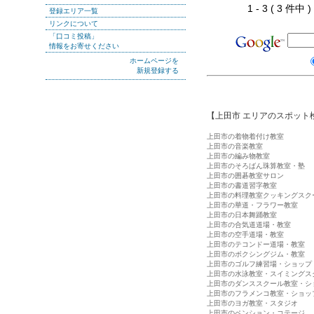
1 - 3 ( 3 件中
登録エリア一覧
リンクについて
「口コミ投稿」
情報をお寄せください
ホームページを
新規登録する
【上田市 エリアのスポット
上田市の着物着付け教室
上田市の音楽教室
上田市の編み物教室
上田市のそろばん珠算教室・塾
上田市の囲碁教室サロン
上田市の書道習字教室
上田市の料理教室クッキングスク
上田市の華道・フラワー教室
上田市の日本舞踊教室
上田市の合気道道場・教室
上田市の空手道場・教室
上田市のテコンドー道場・教室
上田市のボクシングジム・教室
上田市のゴルフ練習場・ショップ
上田市の水泳教室・スイミングス
上田市のダンススクール教室・シ
上田市のフラメンコ教室・ショッ
上田市のヨガ教室・スタジオ
上田市のペンション・コテージ