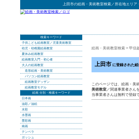
上田市
の
絵画・美術教室検索
／所在地エリア
検索キーワード
子供こども絵画教室／児童美術教室
絵画・美術教室検索
>
甲信
幼児・幼稚園絵画教室
夏休み絵画教室
絵画教室入門・初心者
上田市
に登録された絵
大人の絵画教室
造形絵画・美術教室
パソコン絵画教室
絵画教室デッザン
このページでは、絵画・美
絵画教室モデル
美術教室
／関連事業者さん
絵画 分別・検索キーワード
当事業者さんは無料で登録
日本画
油彩／油絵
水彩
水墨画
墨彩画
南画
テンペラ
ガッシュ