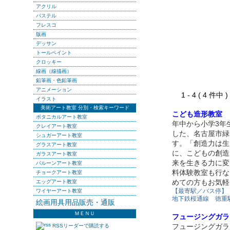
アクリル
パステル
フレスコ
版画
デッサン
トールペイント
クロッキー
線画（線描画）
鉛筆画・色鉛筆画
アニメーション
1 - 4 ( 4 件中
イラスト
美術アート教室 分別・検索キーワード
こども造形教室 
ボタニカルアート教室
年中から小学3年
クレイアート教室
した、名古屋市緑
シュガーアート教室
す。「創造力は生
グラスアート教室
に、こどもの創造
ガラスアート教室
来を生きる力に変
バルーンアート教室
料体験教室も行な
チョークアート教室
めての方もお気軽
エッグアート教室
【最寄駅／バス停】
ワイヤーアート教室
地下鉄桜通線 徳重
絵画用具用品販売・通販
ＭＥＮＵ
フュージングガラ
フュージングガラ
RSSリーダーで購読する