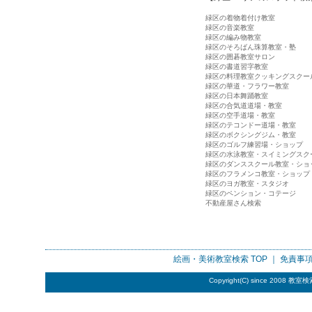
緑区の着物着付け教室
緑区の音楽教室
緑区の編み物教室
緑区のそろばん珠算教室・塾
緑区の囲碁教室サロン
緑区の書道習字教室
緑区の料理教室クッキングスクー
緑区の華道・フラワー教室
緑区の日本舞踊教室
緑区の合気道道場・教室
緑区の空手道場・教室
緑区のテコンドー道場・教室
緑区のボクシングジム・教室
緑区のゴルフ練習場・ショップ
緑区の水泳教室・スイミングスク
緑区のダンススクール教室・ショ
緑区のフラメンコ教室・ショップ
緑区のヨガ教室・スタジオ
緑区のペンション・コテージ
不動産屋さん検索
絵画・美術教室検索
TOP ｜
免責事
Copyright(C) since 2008
教室検