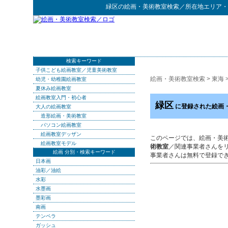
緑区
の
絵画・美術教室検索
／所在地エリア・
検索キーワード
子供こども絵画教室／児童美術教室
絵画・美術教室検索
>
東海
幼児・幼稚園絵画教室
夏休み絵画教室
絵画教室入門・初心者
緑区
に登録された絵画
大人の絵画教室
造形絵画・美術教室
パソコン絵画教室
絵画教室デッザン
このページでは、絵画・美
絵画教室モデル
術教室
／関連事業者さんを
絵画 分別・検索キーワード
事業者さんは無料で登録で
日本画
油彩／油絵
水彩
水墨画
墨彩画
南画
テンペラ
ガッシュ