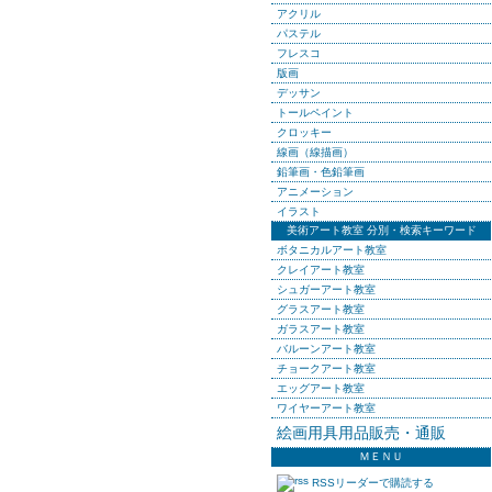
アクリル
パステル
フレスコ
版画
デッサン
トールペイント
クロッキー
線画（線描画）
鉛筆画・色鉛筆画
アニメーション
イラスト
美術アート教室 分別・検索キーワード
ボタニカルアート教室
クレイアート教室
シュガーアート教室
グラスアート教室
ガラスアート教室
バルーンアート教室
チョークアート教室
エッグアート教室
ワイヤーアート教室
絵画用具用品販売・通販
ＭＥＮＵ
RSSリーダーで購読する