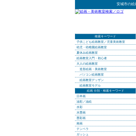
安城市
の
絵
検索キーワード
子供こども絵画教室／児童美術教室
幼児・幼稚園絵画教室
夏休み絵画教室
絵画教室入門・初心者
大人の絵画教室
造形絵画・美術教室
パソコン絵画教室
絵画教室デッザン
絵画教室モデル
絵画 分別・検索キーワード
日本画
油彩／油絵
水彩
水墨画
墨彩画
南画
テンペラ
ガッシュ