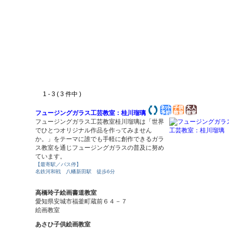
1 - 3 ( 3 件中 )
フュージングガラス工芸教室：桂川瑠璃
フュージングガラス工芸教室桂川瑠璃は「世界
でひとつオリジナル作品を作ってみません
か。」をテーマに誰でも手軽に創作できるガラ
ス教室を通じフュージングガラスの普及に努め
ています。
【最寄駅／バス停】
名鉄河和戦 八幡新田駅 徒歩6分
高橋玲子絵画書道教室
愛知県安城市福釜町蔵前６４－７
絵画教室
あさひ子供絵画教室