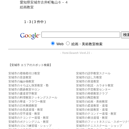
愛知県安城市古井町亀山６－４
絵画教室
1 - 3 ( 3 件中 )
Web
絵画・美術教室検索
-
Yomi-Search Ver4.21
-
【安城市 エリアのスポット検索】
安城市の着物着付け教室
安城市の語学教室スクール
安城市の音楽教室
安城市の話し方教室
安城市の編み物教室
安城市の茶道教室
安城市のそろばん珠算教室・塾
安城市の歌謡・カラオケ教室
安城市の囲碁教室サロン
安城市の手芸教室センター
安城市の書道習字教室
安城市の将棋教室クラブ
安城市の料理教室クッキングスクール
安城市の陶芸教室
安城市の華道・フラワー教室
安城市の絵画・美術教室
安城市の日本舞踊教室
安城市の柔道教室・道場
安城市の合気道道場・教室
安城市の剣道教室・道場
安城市の空手道場・教室
安城市のテコンドー道場・教室
安城市のテコンドー道場・教室
安城市の拳法道場・教室
安城市のボクシングジム・教室
安城市のフィットネスジム・スポーツク
安城市のゴルフ練習場・ショップ
安城市のテニススクール・ショップ