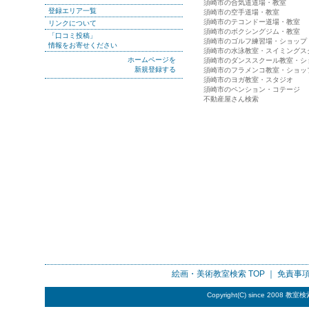
須崎市の合気道道場・教室
登録エリア一覧
須崎市の空手道場・教室
須崎市のテコンドー道場・教室
リンクについて
須崎市のボクシングジム・教室
「口コミ投稿」
須崎市のゴルフ練習場・ショップ
情報をお寄せください
須崎市の水泳教室・スイミングス
ホームページを
須崎市のダンススクール教室・シ
新規登録する
須崎市のフラメンコ教室・ショッ
須崎市のヨガ教室・スタジオ
須崎市のペンション・コテージ
不動産屋さん検索
絵画・美術教室検索
TOP ｜
免責事
Copyright(C) since 2008
教室検