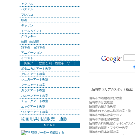
アクリル
パステル
フレスコ
版画
デッサン
トールペイント
クロッキー
線画（線描画）
鉛筆画・色鉛筆画
アニメーション
イラスト
美術アート教室 分別・検索キーワード
ボタニカルアート教室
クレイアート教室
シュガーアート教室
グラスアート教室
【須崎市 エリアのスポット検索】
ガラスアート教室
バルーンアート教室
須崎市の着物着付け教室
チョークアート教室
須崎市の音楽教室
エッグアート教室
須崎市の編み物教室
須崎市のそろばん珠算教室・塾
ワイヤーアート教室
須崎市の囲碁教室サロン
絵画用具用品販売・通販
須崎市の書道習字教室
須崎市の料理教室クッキングスク
ＭＥＮＵ
須崎市の華道・フラワー教室
須崎市の日本舞踊教室
RSSリーダーで購読する