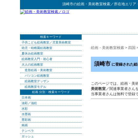
須崎市
の
絵画・美術教室検索
／所在地エリア
検索キーワード
子供こども絵画教室／児童美術教室
絵画・美術教室検索
>
四国
幼児・幼稚園絵画教室
夏休み絵画教室
絵画教室入門・初心者
須崎市
に登録された絵
大人の絵画教室
造形絵画・美術教室
パソコン絵画教室
絵画教室デッザン
このページでは、絵画・美
絵画教室モデル
美術教室
／関連事業者さん
絵画 分別・検索キーワード
当事業者さんは無料で登録
日本画
油彩／油絵
水彩
水墨画
墨彩画
南画
テンペラ
ガッシュ