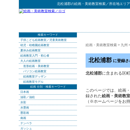
北松浦郡
の
絵画・美術教室検索
／所在地エリア
検索キーワード
子供こども絵画教室／児童美術教室
絵画・美術教室検索
>
九州
幼児・幼稚園絵画教室
夏休み絵画教室
絵画教室入門・初心者
北松浦郡
に登録さ
大人の絵画教室
造形絵画・美術教室
パソコン絵画教室
北松浦郡
に含まれる区町村
絵画教室デッザン
絵画教室モデル
絵画 分別・検索キーワード
このページでは、絵画
日本画
録された
絵画・美術教
油彩／油絵
（※ホームページをお
水彩
水墨画
墨彩画
南画
テンペラ
ガッシュ