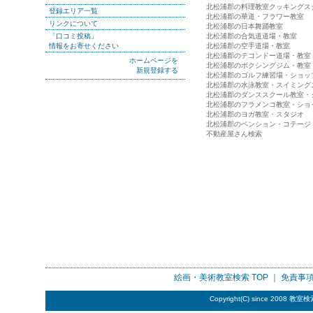
北松浦郡の料理教室クッキングス
登録エリア一覧
北松浦郡の華道・フラワー教室
リンクについて
北松浦郡の日本舞踊教室
「口コミ投稿」
北松浦郡の合気道道場・教室
情報をお寄せください
北松浦郡の空手道場・教室
北松浦郡のテコンドー道場・教室
ホームページを
北松浦郡のボクシングジム・教室
新規登録する
北松浦郡のゴルフ練習場・ショッ
北松浦郡の水泳教室・スイミング
北松浦郡のダンススクール教室・
北松浦郡のフラメンコ教室・ショ
北松浦郡のヨガ教室・スタジオ
北松浦郡のペンション・コテージ
不動産屋さん検索
絵画・美術教室検索
TOP ｜
免責事
Copyright(C) since 2008
教室検