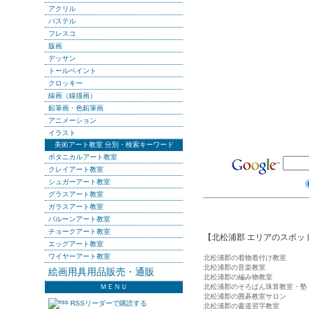
アクリル
パステル
フレスコ
版画
デッサン
トールペイント
クロッキー
線画（線描画）
鉛筆画・色鉛筆画
アニメーション
イラスト
美術アート教室 分別・検索キーワード
ボタニカルアート教室
クレイアート教室
シュガーアート教室
グラスアート教室
ガラスアート教室
バルーンアート教室
チョークアート教室
【北松浦郡 エリアのスポッ
エッグアート教室
ワイヤーアート教室
北松浦郡の着物着付け教室
北松浦郡の音楽教室
絵画用具用品販売・通販
北松浦郡の編み物教室
ＭＥＮＵ
北松浦郡のそろばん珠算教室・塾
北松浦郡の囲碁教室サロン
RSSリーダーで購読する
北松浦郡の書道習字教室