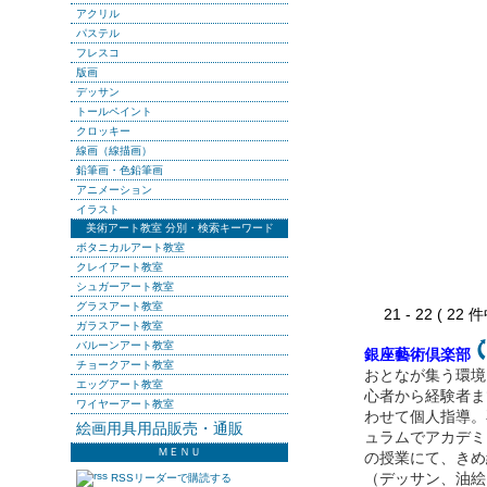
アクリル
パステル
フレスコ
版画
デッサン
トールペイント
クロッキー
線画（線描画）
鉛筆画・色鉛筆画
アニメーション
イラスト
美術アート教室 分別・検索キーワード
ボタニカルアート教室
クレイアート教室
シュガーアート教室
グラスアート教室
21 - 22 ( 22 
ガラスアート教室
バルーンアート教室
銀座藝術倶楽部
チョークアート教室
おとなが集う環境
エッグアート教室
心者から経験者ま
ワイヤーアート教室
わせて個人指導。
絵画用具用品販売・通販
ュラムでアカデミ
ＭＥＮＵ
の授業にて、きめ
（デッサン、油絵
RSSリーダーで購読する