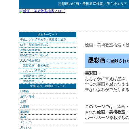
墨彩画
の
絵画・美術教室検索
／所在地エリア
検索キーワード
子供こども絵画教室／児童美術教室
絵画・美術教室検索
>
幼児・幼稚園絵画教室
夏休み絵画教室
絵画教室入門・初心者
墨彩画
に登録され
大人の絵画教室
造形絵画・美術教室
パソコン絵画教室
墨彩画
：
絵画教室デッザン
おおまかに言えば墨絵
絵画教室モデル
する水墨画と感じたま
絵画 分別・検索キーワード
来ない滲みがでたりす
日本画
油彩／油絵
水彩
このページでは、絵画
水墨画
された
絵画・美術教室
墨彩画
ホームページをお持ち
南画
テンペラ
ガッシュ